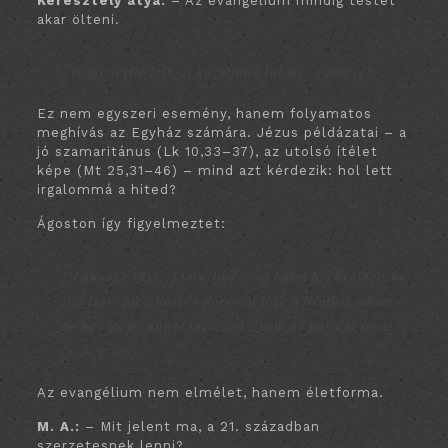
Keresztély
atya:
– Az evangélium mindig testet
akar ölteni.
„Az Ige testté lett, és közöttünk lakott.” (Jn 1,14)
Ez nem egyszeri esemény, hanem folyamatos
meghívás az Egyház számára. Jézus példázatai – a
jó szamaritánus (Lk 10,33–37), az utolsó ítélet
képe (Mt 25,31–46) – mind azt kérdezik: hol lett
irgalommá a hited?
Ágoston így figyelmeztet:
“If anyone says, ‘I love God,’ but hates his brother, he
is a liar; for whoever does not love a brother whom
he has seen cannot love God whom he has not seen.”
(1 Jn 4:20)
Az evangélium nem elmélet, hanem életforma.
M. A.:
– Mit jelent ma, a 21. században
szerzetesnek lenni?