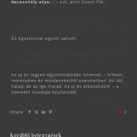
Keresztély
atya:
: – Azt, amit Szent Pál:
„Mindenekelőtt pedig öltsétek magatokra a
szeretetet, amely a tökéletesség köteléke.” (Kol 3,14)
És Ágostonnal együtt vallom:
„Aki téged teremtett nélküled, nem akar megváltani
nélküled.” (Sermo 169)
Az új év legyen együttműködés Istennel – hitben,
reményben és mindenekelőtt szeretetben. Az idő
halad, de az Ige marad. Az új év elkezdődött – a
szeretet munkája folytatódik.
Share
0
Korábbi bejegyzések