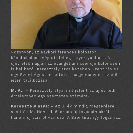
Rozsnyón, az egykori ferences kolostor
kápolnájában még ott lebeg a gyertya illata. Az
újév első napján az evangélium csendje különösen
is hallható. Keresztély atya kezében Szentírás és
egy Szent Ágoston-kötet: a hagyomány és az élő
jelen találkozása.
M. A.:
– Keresztély atya, mit jelent az új év lelki
értelemben egy szerzetes számára?
Keresztély atya: –
Az új év mindig megtérésre
szólító idő. Nem elsősorban új fogadalmakról,
hanem új szívről van szó. A Szentírás így fogalmaz:
„Ma, ha az ő szavát halljátok, meg ne keményítsétek