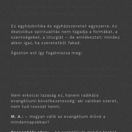
körülmetéletlenség nem számít, hanem csak a
szeretet által munkálkodó hit.” (Gal 5,6)
Ez egyházkritika és egyházszeretet egyszerre. Az
ókatolikus spiritualitás nem tagadja a formákat, a
szentségeket, a liturgiát – de emlékeztet: mindez
akkor igaz, ha szeretetből fakad.
Ágoston ezt így fogalmazza meg:
„Szeress, és tégy, amit akarsz.” (In epistolam Ioannis
ad Parthos tractatus 7,8)
Tractates on the First Letter
of John
7.8)
Nem erkölcsi lazaság ez, hanem radikális
evangéliumi következetesség: aki valóban szeret,
nem tud rosszat tenni.
M. A.:
– Hogyan válik az evangélium élővé a
mindennapokban?