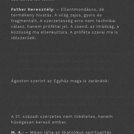
Father Keresztély:
– Ellentmondásos, de
termékeny hivatás. A világ zajos, gyors és
fragmentált. A szerzetesség erre nem technikai
válasz, hanem prófétai jel. A csend, az imádság, a
közösség ma ellenkultúra. A próféta szavai ma is
időszerűek:
Megmondta neked, ember, mi a jó: csak azt kívánja
tőled az Úr, hogy igazságot cselekedj, irgalmat
szeress, és alázatosan járj Isteneddel.” (Mik 6,8)
Ágoston szerint az Egyház maga is zarándok:
„Az Egyház úton van a világ viharában, de a szeretet
a vitorlája.” (vö. Sermo 75)
Sermon
75)
A 21. századi szerzetes nem tökéletes, hanem
hűségesen kereső ember.
M. A.:
– Miben látja az ókatolikus spiritualitás