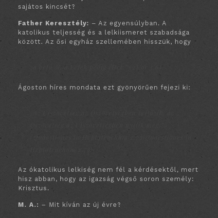
sajátos kincsét?
Father Keresztély:
– Az egyensúlyban. A
katolikus teljesség és a lelkiismeret szabadsága
között. Az ősi egyház szellemében hisszük, hogy
„a betű öl, a Lélek pedig éltet.” (2Kor 3,6)
Ágoston híres mondata ezt gyönyörűen fejezi ki:
„Az Újszövetség az Ószövetségben rejtőzik, az
Ószövetség az Újszövetségben nyílik meg.”
(Quaestiones in Heptateuchum 2,73)
Quaestiones in
Heptateuchum
2.73)
Az ókatolikus lelkiség nem fél a kérdésektől, mert
hisz abban, hogy az igazság végső soron személy:
Krisztus.
M. A.:
– Mit kíván az új évre?