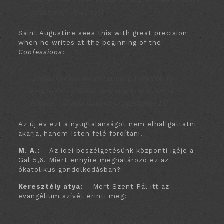
szíveteket.” (Zsid 3,15)
Saint Augustine sees this with great precision
when he writes at the beginning of the
Confessions
:
„Magadnak teremtettél minket, Istenünk, és
nyugtalan a szívünk, míg meg nem nyugszik
benned.” (Confessiones I,1)
Confessions
I.1)
Az új év ezt a nyugtalanságot nem elhallgattatni
akarja, hanem Isten felé fordítani.
M. A.:
– Az idei beszélgetésünk központi igéje a
Gal 5,6. Miért ennyire meghatározó ez az
ókatolikus gondolkodásban?
Keresztély
atya:
– Mert Szent Pál itt az
evangélium szívét érinti meg:
„Krisztus Jézusban sem a körülmetélkedés, sem a